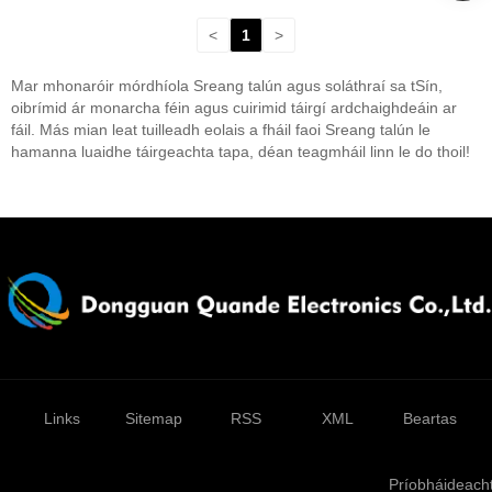
<
1
>
Mar mhonaróir mórdhíola Sreang talún agus soláthraí sa tSín,
oibrímid ár monarcha féin agus cuirimid táirgí ardchaighdeáin ar
fáil. Más mian leat tuilleadh eolais a fháil faoi Sreang talún le
hamanna luaidhe táirgeachta tapa, déan teagmháil linn le do thoil!
Links
Sitemap
RSS
XML
Beartas
Príobháideach