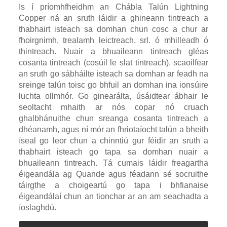
Is í príomhfheidhm an Chábla Talún Lightning
Copper ná an sruth láidir a ghineann tintreach a
thabhairt isteach sa domhan chun cosc ​​​​a chur ar
fhoirgnimh, trealamh leictreach, srl. ó mhilleadh ó
thintreach. Nuair a bhuaileann tintreach gléas
cosanta tintreach (cosúil le slat tintreach), scaoilfear
an sruth go sábháilte isteach sa domhan ar feadh na
sreinge talún toisc go bhfuil an domhan ina ionsúire
luchta ollmhór. Go ginearálta, úsáidtear ábhair le
seoltacht mhaith ar nós copar nó cruach
ghalbhánuithe chun sreanga cosanta tintreach a
dhéanamh, agus ní mór an fhriotaíocht talún a bheith
íseal go leor chun a chinntiú gur féidir an sruth a
thabhairt isteach go tapa sa domhan nuair a
bhuaileann tintreach. Tá cumais láidir freagartha
éigeandála ag Quande agus féadann sé socruithe
táirgthe a choigeartú go tapa i bhfianaise
éigeandálaí chun an tionchar ar an am seachadta a
íoslaghdú.