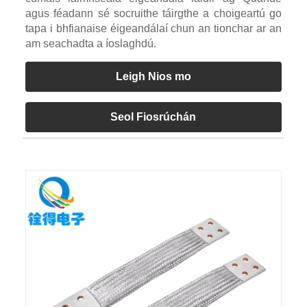
agus féadann sé socruithe táirgthe a choigeartú go
tapa i bhfianaise éigeandálaí chun an tionchar ar an
am seachadta a íoslaghdú.
Leigh Nios mo
Seol Fiosrúchán