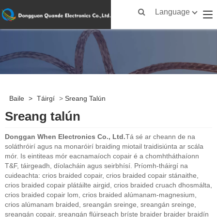
Language
Baile
>
Táirgí
>
Sreang Talún
Sreang talún
Donggan When Electronics Co., Ltd.
Tá sé ar cheann de na
soláthróirí agus na monaróirí braiding miotail traidisiúnta ar scála
mór. Is eintiteas mór eacnamaíoch copair é a chomhtháthaíonn
T&F, táirgeadh, díolacháin agus seirbhísí. Príomh-tháirgí na
cuideachta: crios braided copair, crios braided copair stánaithe,
crios braided copair plátáilte airgid, crios braided cruach dhosmálta,
crios braided copair lom, crios braided alúmanam-magnesium,
crios alúmanam braided, sreangán sreinge, sreangán sreinge,
sreangán copair, sreangán flúirseach bríste braider braider braidín