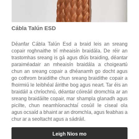
Cábla Talún ESD
Déanfar Cábla Talún Esd a braid leis an sreang
copair roghnaithe trí mheaisín braidála. De réir an
trastomhas sreang is gá agus dlús braiding, déantar
paraiméadair an mheaisín braidála a choigeartú
chun an sreang copair a dhéanamh go docht agus
go cothrom braidithe chun sreang braidithe copair a
fhoirmiú le leibhéal áirithe bog agus neart. Tar éis an
braidáil a chríochnú, déantar cóireáil dromchla ar an
sreang braidáilte copair, mar shampla glanadh agus
picilte, chun neamhíonachtaí cosúil le ciseal ola
agus ocsaíd a bhaint ar an dromchla, agus feabhas a
chur ar a seoltacht agus a sádráil.
Leigh Nios mo