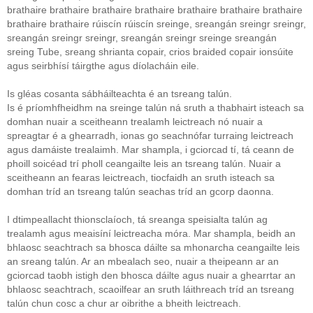
brathaire brathaire brathaire brathaire brathaire brathaire brathaire
brathaire brathaire rúiscín rúiscín sreinge, sreangán sreingr sreingr,
sreangán sreingr sreingr, sreangán sreingr sreinge sreangán
sreing Tube, sreang shrianta copair, crios braided copair ionsúite
agus seirbhísí táirgthe agus díolacháin eile.
Is gléas cosanta sábháilteachta é an tsreang talún.
Is é príomhfheidhm na sreinge talún ná sruth a thabhairt isteach sa
domhan nuair a sceitheann trealamh leictreach nó nuair a
spreagtar é a ghearradh, ionas go seachnófar turraing leictreach
agus damáiste trealaimh. Mar shampla, i gciorcad tí, tá ceann de
phoill soicéad trí pholl ceangailte leis an tsreang talún. Nuair a
sceitheann an fearas leictreach, tiocfaidh an sruth isteach sa
domhan tríd an tsreang talún seachas tríd an gcorp daonna.
I dtimpeallacht thionsclaíoch, tá sreanga speisialta talún ag
trealamh agus meaisíní leictreacha móra. Mar shampla, beidh an
bhlaosc seachtrach sa bhosca dáilte sa mhonarcha ceangailte leis
an sreang talún. Ar an mbealach seo, nuair a theipeann ar an
gciorcad taobh istigh den bhosca dáilte agus nuair a ghearrtar an
bhlaosc seachtrach, scaoilfear an sruth láithreach tríd an tsreang
talún chun cosc ​​a chur ar oibrithe a bheith leictreach.