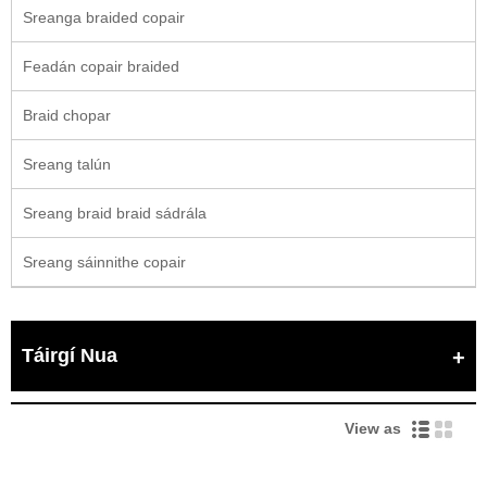
Sreanga braided copair
Feadán copair braided
Braid chopar
Sreang talún
Sreang braid braid sádrála
Sreang sáinnithe copair
Táirgí Nua
View as