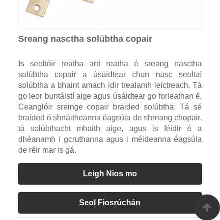
Sreang nasctha solúbtha copair
Is seoltóir reatha ard reatha é sreang nasctha
solúbtha copair a úsáidtear chun nasc seoltaí
solúbtha a bhaint amach idir trealamh leictreach. Tá
go leor buntáistí aige agus úsáidtear go forleathan é.
Ceanglóir sreinge copair braided solúbtha: Tá sé
braided ó shnáitheanna éagsúla de shreang chopair,
tá solúbthacht mhaith aige, agus is féidir é a
dhéanamh i gcruthanna agus i méideanna éagsúla
de réir mar is gá.
Leigh Nios mo
Seol Fiosrúchán