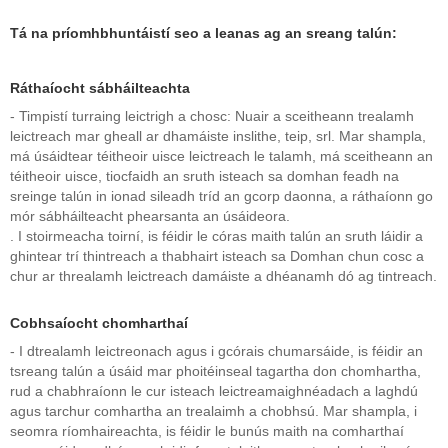
Tá na príomhbhuntáistí seo a leanas ag an sreang talún:
Ráthaíocht sábháilteachta
- Timpistí turraing leictrigh a chosc: Nuair a sceitheann trealamh
leictreach mar gheall ar dhamáiste inslithe, teip, srl. Mar shampla,
má úsáidtear téitheoir uisce leictreach le talamh, má sceitheann an
téitheoir uisce, tiocfaidh an sruth isteach sa domhan feadh na
sreinge talún in ionad sileadh tríd an gcorp daonna, a ráthaíonn go
mór sábháilteacht phearsanta an úsáideora.
. I stoirmeacha toirní, is féidir le córas maith talún an sruth láidir a
ghintear trí thintreach a thabhairt isteach sa Domhan chun cosc ​​a
chur ar threalamh leictreach damáiste a dhéanamh dó ag tintreach.
Cobhsaíocht chomharthaí
- I dtrealamh leictreonach agus i gcórais chumarsáide, is féidir an
tsreang talún a úsáid mar phoitéinseal tagartha don chomhartha,
rud a chabhraíonn le cur isteach leictreamaighnéadach a laghdú
agus tarchur comhartha an trealaimh a chobhsú. Mar shampla, i
seomra ríomhaireachta, is féidir le bunús maith na comharthaí