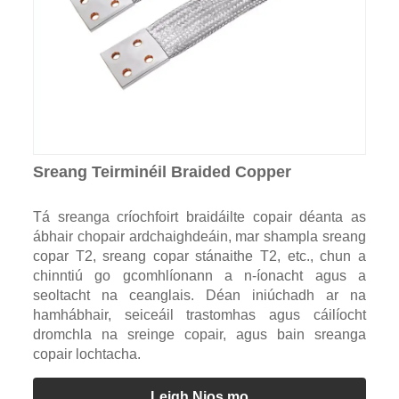
Sreang Teirminéil Braided Copper
Tá sreanga críochfoirt braidáilte copair déanta as
ábhair chopair ardchaighdeáin, mar shampla sreang
copar T2, sreang copar stánaithe T2, etc., chun a
chinntiú go gcomhlíonann a n-íonacht agus a
seoltacht na ceanglais. Déan iniúchadh ar na
hamhábhair, seiceáil trastomhas agus cáilíocht
dromchla na sreinge copair, agus bain sreanga
copair lochtacha.
Leigh Nios mo