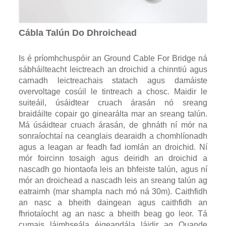
Cábla Talún Do Dhroichead
Is é príomhchuspóir an Ground Cable For Bridge ná
sábháilteacht leictreach an droichid a chinntiú agus
carnadh leictreachais statach agus damáiste
overvoltage cosúil le tintreach a chosc. Maidir le
suiteáil, úsáidtear cruach árasán nó sreang
braidáilte copair go ginearálta mar an sreang talún.
Má úsáidtear cruach árasán, de ghnáth ní mór na
sonraíochtaí na ceanglais dearaidh a chomhlíonadh
agus a leagan ar feadh fad iomlán an droichid. Ní
mór foircinn tosaigh agus deiridh an droichid a
nascadh go hiontaofa leis an bhfeiste talún, agus ní
mór an droichead a nascadh leis an sreang talún ag
eatraimh (mar shampla nach mó ná 30m). Caithfidh
an nasc a bheith daingean agus caithfidh an
fhriotaíocht ag an nasc a bheith beag go leor. Tá
cumais láimhseála éigeandála láidir ag Quande