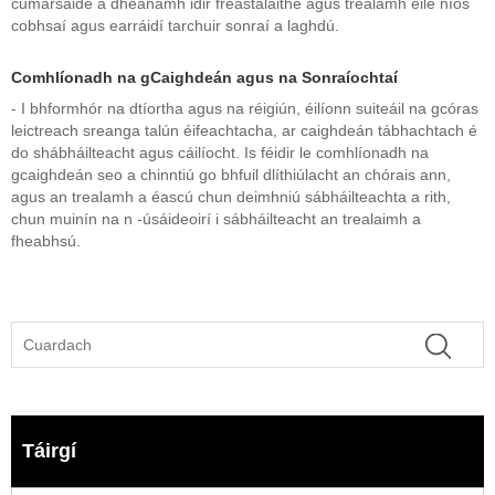
cumarsáide a dhéanamh idir freastalaithe agus trealamh eile níos
cobhsaí agus earráidí tarchuir sonraí a laghdú.
Comhlíonadh na gCaighdeán agus na Sonraíochtaí
- I bhformhór na dtíortha agus na réigiún, éilíonn suiteáil na gcóras
leictreach sreanga talún éifeachtacha, ar caighdeán tábhachtach é
do shábháilteacht agus cáilíocht. Is féidir le comhlíonadh na
gcaighdeán seo a chinntiú go bhfuil dlíthiúlacht an chórais ann,
agus an trealamh a éascú chun deimhniú sábháilteachta a rith,
chun muinín na n -úsáideoirí i sábháilteacht an trealaimh a
fheabhsú.
Táirgí