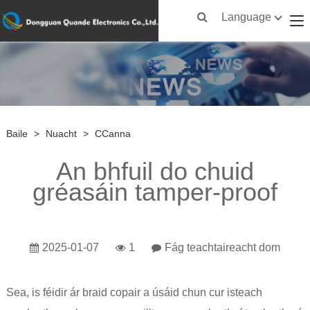
Language
Baile
>
Nuacht
>
CCanna
An bhfuil do chuid
gréasáin tamper-proof
2025-01-07
1
Fág teachtaireacht dom
Sea, is féidir ár braid copair a úsáid chun cur isteach