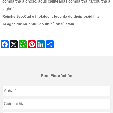
comhartha a chosc, agus caillteanas comharthaí tarchurtha á
laghdú
Roimhe Seo:
Cad é friotaíocht teochta do théip braidáilte
Ar aghaidh:
An bhfuil do ribíní ionsú stáin
Facebook
X
WhatsApp
Pinterest
LinkedIn
Share
Seol Fiosrúchán