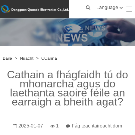
Language
Baile
>
Nuacht
>
CCanna
Cathain a fhágfaidh tú do
mhonarcha agus do
laethanta saoire féile an
earraigh a bheith agat?
2025-01-07
1
Fág teachtaireacht dom