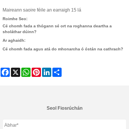
Maireann saoire féile an earraigh 15 lá
Roimhe Seo:
Cé chomh fada a thógann sé ort na roghanna deartha a
sholáthar dúinn?
Ar aghaidh:
Cé chomh fada agus atá do mhonarcha ó óstán na cathrach?
Facebook
X
WhatsApp
Pinterest
LinkedIn
Share
Seol Fiosrúchán