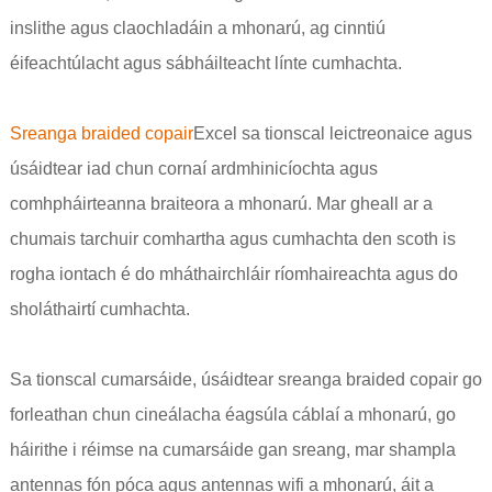
inslithe agus claochladáin a mhonarú, ag cinntiú
éifeachtúlacht agus sábháilteacht línte cumhachta.
Sreanga braided copair
Excel sa tionscal leictreonaice agus
úsáidtear iad chun cornaí ardmhinicíochta agus
comhpháirteanna braiteora a mhonarú. Mar gheall ar a
chumais tarchuir comhartha agus cumhachta den scoth is
rogha iontach é do mháthairchláir ríomhaireachta agus do
sholáthairtí cumhachta.
Sa tionscal cumarsáide, úsáidtear sreanga braided copair go
forleathan chun cineálacha éagsúla cáblaí a mhonarú, go
háirithe i réimse na cumarsáide gan sreang, mar shampla
antennas fón póca agus antennas wifi a mhonarú, áit a