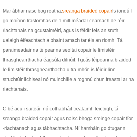
Mar ábhar nasc bog reatha,
sreanga braided copair
Is iondúil
go mbíonn trastomhas de 1 milliméadar cearnach de réir
riachtanais na gcustaiméirí, agus is féidir leis an sruth
ualaigh éifeachtach a bhaint amach tar éis an ríomh. Tá
paraiméadair na téipeanna seoltaí copair le limistéir
thrasghearrthacha éagsúla difriúil. I gcás téipeanna braided
le limistéir thrasghearrthacha ultra-mhór, is féidir linn
struchtúir ilchiseal nó muinchille a roghnú chun freastal ar na
riachtanais.
Cibé acu i suiteáil nó cothabháil trealaimh leictrigh, tá
sreanga braided copair agus naisc bhoga sreinge copair fíor
-riachtanach agus tábhachtacha. Ní hamháin go dtugann