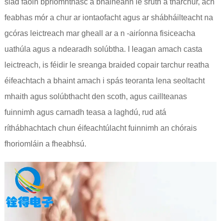
siad faoin bpríomhthasc a bhaineann le sruth a tharchur, ach
feabhas mór a chur ar iontaofacht agus ar shábháilteacht na
gcóras leictreach mar gheall ar a n -airíonna fisiceacha
uathúla agus a ndearadh solúbtha. I leagan amach casta
leictreach, is féidir le sreanga braided copair tarchur reatha
éifeachtach a bhaint amach i spás teoranta lena seoltacht
mhaith agus solúbthacht den scoth, agus caillteanas
fuinnimh agus carnadh teasa a laghdú, rud atá
ríthábhachtach chun éifeachtúlacht fuinnimh an chórais
fhoriomláin a fheabhsú.