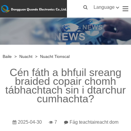
Language
Baile
>
Nuacht
>
Nuacht Tionscal
Cén fáth a bhfuil sreang
braided copair chomh
tábhachtach sin i dtarchur
cumhachta?
2025-04-30
7
Fág teachtaireacht dom