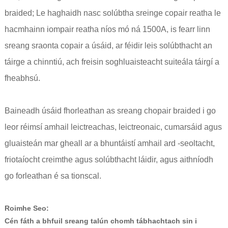
braided; Le haghaidh nasc solúbtha sreinge copair reatha le
hacmhainn iompair reatha níos mó ná 1500A, is fearr linn
sreang sraonta copair a úsáid, ar féidir leis solúbthacht an
táirge a chinntiú, ach freisin soghluaisteacht suiteála táirgí a
fheabhsú.
Baineadh úsáid fhorleathan as sreang chopair braided i go
leor réimsí amhail leictreachas, leictreonaic, cumarsáid agus
gluaisteán mar gheall ar a bhuntáistí amhail ard -seoltacht,
friotaíocht creimthe agus solúbthacht láidir, agus aithníodh
go forleathan é sa tionscal.
Roimhe Seo:
Cén fáth a bhfuil sreang talún chomh tábhachtach sin i