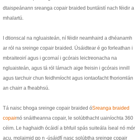
dtaispeánann sreanga copair braided buntáistí nach féidir a
mhalartú.
I dtionscal na ngluaisteán, ní féidir neamhaird a dhéanamh
ar ról na sreinge copair braided. Úsáidtear é go forleathan i
mbraiteoirí agus i gcornaí i gcórais leictreonacha na
ngluaisteán, agus tá ról lárnach aige freisin i gcórais innill
agus tarchuir chun feidhmíocht agus iontaofacht fhoriomlán
an chairr a fheabhsú.
Tá naisc bhoga sreinge copair braided ó
Sreanga braided
copair
nó snáitheanna copair, le solúbthacht uainíochta 360
céim. Le haghaidh ócáidí a bhfuil spás suiteála íseal nó mór
acu, molaimid go n -úsáidfí nasc solúbtha sreinge copair