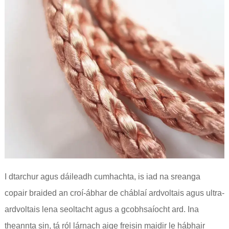
I dtarchur agus dáileadh cumhachta, is iad na sreanga
copair braided an croí-ábhar de cháblaí ardvoltais agus ultra-
ardvoltais lena seoltacht agus a gcobhsaíocht ard. Ina
theannta sin, tá ról lárnach aige freisin maidir le hábhair