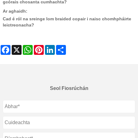
gcórais chosanta cumhachta?
Ar aghaidh:
Cad é ról na sreinge lom braided copair i naisc chomhpháirte
leictreonacha?
Facebook
X
WhatsApp
Pinterest
LinkedIn
Share
Seol Fiosrúchán