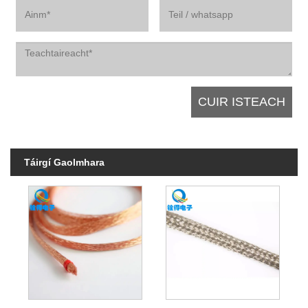
Táirgí Gaolmhara