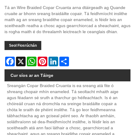
Tá an Wire Braided Copar Cruanta arna dtáirgeadh ag Quande
cruaite ar bhonn sreang braidáilte copair. Tá feidhmíocht inslithe
maith ag an sreang braidithe copair enameled, is féidir leis an
sceitheadh ​​reatha a chosc agus gearrchiorcad a sheachaint, agus
is rogha maith é do threalamh leictreach le ceanglais dhian.
Seol Fiosrúchán
Facebook
X
WhatsApp
Pinterest
LinkedIn
Share
Cur síos ar an Táirge
Sreangán Copar Braided Cruanta is ea sreang atá fite ó
shreang chopair mhín enameled. Tá seoltacht mhaith aige
agus féadann sé sruth a tharchur go héifeachtach. Is é an
chóireáil cruan ná dromchla na sreinge braidáilte copair a
chóta le sraith de phéint inslithe. Tá go leor feidhmeanna
tábhachtacha ag an gciseal péint seo. Ar thaobh amháin,
soláthraíonn sé dea-fheidhmíocht inslithe, is féidir leis an
sceitheadh ​​atá ann faoi láthair a chosc, gearrchiorcad a
sheachaint, agus an sreang braidithe copair enameled a