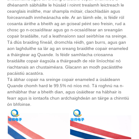
dhéanamh sábháilte le húsáid i roinnt trealamh leictreach le
ceanglais inslithe, mar shampla mótair, claochladáin agus
foirceannadh inmheánacha eile. Ar an láimh eile, is féidir ról
cosanta áirithe a bheith ag an gciseal péint seo freisin, rud a
chosc go n-ocsaídítear agus go n-ocsaídítear an sreangán
copair braidáilte, rud a leathnaíonn saol seirbhíse na sreinge.
Tá dlús braiding fíneáil, dromchla réidh, gan burrs, agus gan
aon laghduithe sa lár ag an sreang braidithe copair enameled
a tháirgtear ag Quande. Is féidir samhlacha criosanna
braidáilte copair éagsúla a tháirgeadh de réir líníochtaí nó
riachtanais an chustaiméara. Glacann an modh pacáistithe
pacáistiú acastóra.
Tá ábhar copair na sreinge copair enameled a úsáideann
Quande chomh hard le 99.5% nó níos mó. Tá roghnú na n-
amhábhar thar a bheith dian, agus úsáidtear na hábhair is
fearr agus is iontaofa chun ardchaighdeán an táirge a chinntiú
ón bhfoinse.