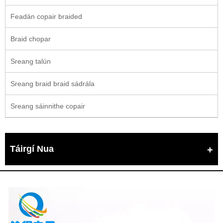
Feadán copair braided
Braid chopar
Sreang talún
Sreang braid braid sádrála
Sreang sáinnithe copair
Táirgí Nua