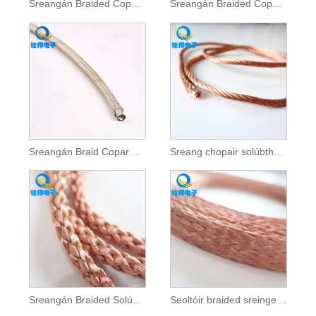
Sreangán Braided Copar lom
Sreangán Braided Copar Stánaithe
Sreangán Braid Copar Plátáilte Airgid
Sreang chopair solúbtha bhabhta
Sreangán Braided Solúbtha Babhta Soladach
Seoltóir braided sreinge copair