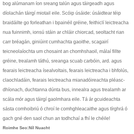
bog alúmanam íon sreang talún agus táirgeadh agus
díolachán táirgí miotail eile. Scóip úsáide: úsáidtear téip
braidáilte go forleathan i bpainéil gréine, feithiclí leictreacha
nua fuinnimh, ionsú stáin ar chláir chiorcad, seoltacht rian
carr bréagán, giniúint cumhachta gaoithe, scagairí
teicneolaíochta um chosaint an chomhshaoil, málaí fillte
gréine, trealamh táthú, sreanga scuab carbóin, ard. agus
fearais leictreacha ísealvoltais, fearais leictreacha i bhfolús,
claochladáin, fearais leictreacha mianadóireachta pléasc-
dhíonach, duchtanna dúnta bus, innealra agus trealamh ar
scála mór agus táirgí gaolmhara eile. Tá ár gcuideachta
sásta comhoibriú ó chroí le comhghleacaithe agus tírghrá ó
gach gné den saol chun an todhchaí a fhí le chéile!
Roimhe Seo:
Níl Nuacht