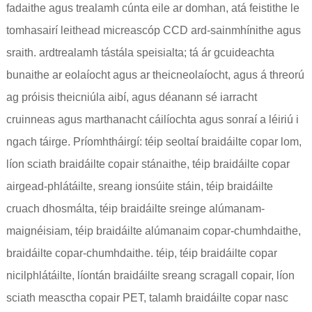
fadaithe agus trealamh cúnta eile ar domhan, atá feistithe le
tomhasairí leithead micreascóp CCD ard-sainmhínithe agus
sraith. ardtrealamh tástála speisialta; tá ár gcuideachta
bunaithe ar eolaíocht agus ar theicneolaíocht, agus á threorú
ag próisis theicniúla aibí, agus déanann sé iarracht
cruinneas agus marthanacht cáilíochta agus sonraí a léiriú i
ngach táirge. Príomhtháirgí: téip seoltaí braidáilte copar lom,
líon sciath braidáilte copair stánaithe, téip braidáilte copar
airgead-phlátáilte, sreang ionsúite stáin, téip braidáilte
cruach dhosmálta, téip braidáilte sreinge alúmanam-
maignéisiam, téip braidáilte alúmanaim copar-chumhdaithe,
braidáilte copar-chumhdaithe. téip, téip braidáilte copar
nicilphlátáilte, líontán braidáilte sreang scragall copair, líon
sciath measctha copair PET, talamh braidáilte copar nasc