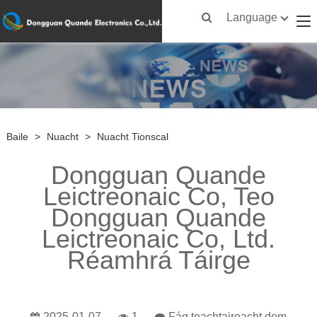
Language
Baile
>
Nuacht
>
Nuacht Tionscal
Dongguan Quande
Leictreonaic Co, Teo
Dongguan Quande
Leictreonaic Co, Ltd.
Réamhrá Táirge
2025-01-07
1
Fág teachtaireacht dom