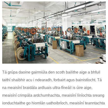
Tá grúpa daoine gairmiúla den scoth bailithe aige a bhfuil
taithí shaibhir acu i ndearadh, forbairt agus bainistíocht. Tá
na meaisíní braidála ardluais ultra-fíneáil is úire aige,
meaisíní crimpála ardchumhachta, meaisíní líníochta sreang
ionduchtaithe go hiomlán uathoibríoch, meaisíní teanntachta