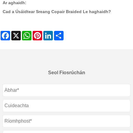
Ar aghaidh:
Cad a Úsáidtear Sreang Copair Braided Le haghaidh?
Facebook
X
WhatsApp
Pinterest
LinkedIn
Share
Seol Fiosrúchán