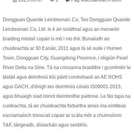
Dongguan Quande Leictreonaic Co, Teo Dongguan Quande
Leictreonaic Co, Ltd. Is é an soláthraí agus an monaróir
braiding miotail copair is mó i mo thír. Bunaíodh an
chuideachta ar 30 Eanáir, 2011 agus tá sé suite i Humen
Town, Dongguan City, Guangdong Province, i réigiún Pearl
River Delta na Síne. Tá na criosanna braidithe i gcomhréir le
tástáil agus deimhniú tríú páirtí comhshaoil ​​an AE ROHS
agus GACH, d'éirigh leo deimhniú córais IS09001-2015,
agus bhuaigh siad roinnt deimhnithe paitinne. Le fás tapa na
cuideachta, tá an chuideachta forbartha anois ina eintiteas
eacnamaíoch tionscail copair ar scála mór a chuimsíonn
T&F, táirgeadh, díolachán agus seirbhís.